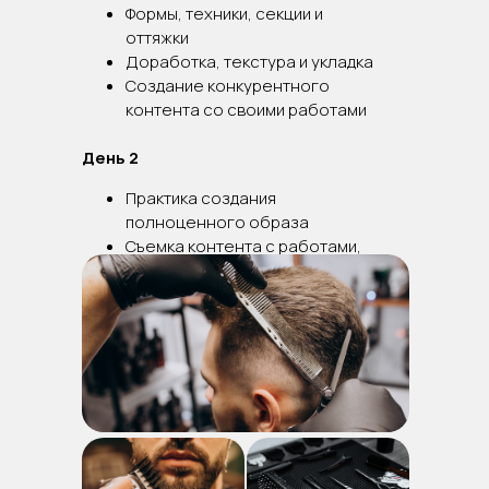
Формы, техники, секции и
оттяжки
Доработка, текстура и укладка
Создание конкурентного
контента со своими работами
День 2
Практика создания
полноценного образа
Съемка контента с работами,
который можно будет сразу же
использовать в своих соц.сетях
Сертификат по окончании мастер-
класса