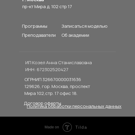
пр-кт Мира д. 102 стр 17
Программы
Записаться моделью
Преподаватели
Об академии
ИП Козел Анна Станиславовна
ИНН: 672302520427
ОГРНИП 326670000031636
129626, гор. Москва, проспект
Мира 102,стр. 17 офис 18.
Договор оферты
Политика обработки персональных данных
Tilda
Made on